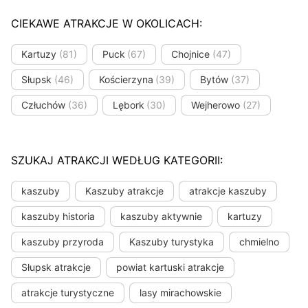
CIEKAWE ATRAKCJE W OKOLICACH:
Kartuzy
(81)
Puck
(67)
Chojnice
(47)
Słupsk
(46)
Kościerzyna
(39)
Bytów
(37)
Człuchów
(36)
Lębork
(30)
Wejherowo
(27)
SZUKAJ ATRAKCJI WEDŁUG KATEGORII:
kaszuby
Kaszuby atrakcje
atrakcje kaszuby
kaszuby historia
kaszuby aktywnie
kartuzy
kaszuby przyroda
Kaszuby turystyka
chmielno
Słupsk atrakcje
powiat kartuski atrakcje
atrakcje turystyczne
lasy mirachowskie