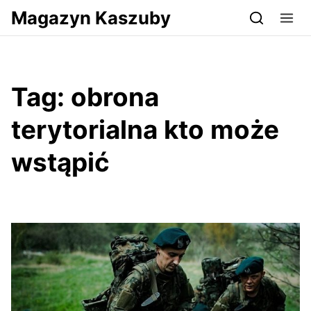
Przejdź do serwisu magazynkaszuby.pl
Magazyn Kaszuby
Tag:
obrona
terytorialna kto może
wstąpić