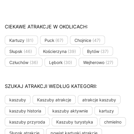
CIEKAWE ATRAKCJE W OKOLICACH:
Kartuzy
(81)
Puck
(67)
Chojnice
(47)
Słupsk
(46)
Kościerzyna
(39)
Bytów
(37)
Człuchów
(36)
Lębork
(30)
Wejherowo
(27)
SZUKAJ ATRAKCJI WEDŁUG KATEGORII:
kaszuby
Kaszuby atrakcje
atrakcje kaszuby
kaszuby historia
kaszuby aktywnie
kartuzy
kaszuby przyroda
Kaszuby turystyka
chmielno
Słupsk atrakcje
powiat kartuski atrakcje