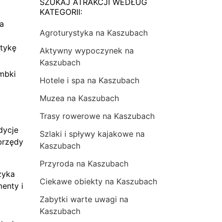
SZUKAJ ATRAKCJI WEDŁUG
KATEGORII:
na
Agroturystyka na Kaszubach
tykę
Aktywny wypoczynek na
Kaszubach
mbki
Hotele i spa na Kaszubach
Muzea na Kaszubach
Trasy rowerowe na Kaszubach
dycje
Szlaki i spływy kajakowe na
brzędy
Kaszubach
Przyroda na Kaszubach
zyka
Ciekawe obiekty na Kaszubach
menty i
Zabytki warte uwagi na
Kaszubach