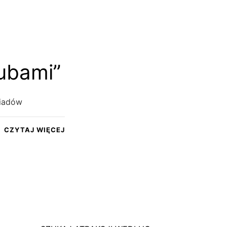
ubami”
siadów
CZYTAJ WIĘCEJ