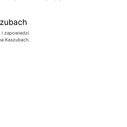
szubach
e i zapowiedzi.
 na Kaszubach.