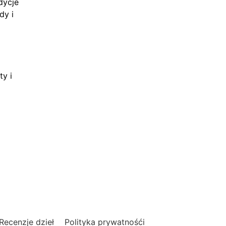
dycje
dy i
ty i
Recenzje dzieł
Polityka prywatnośći