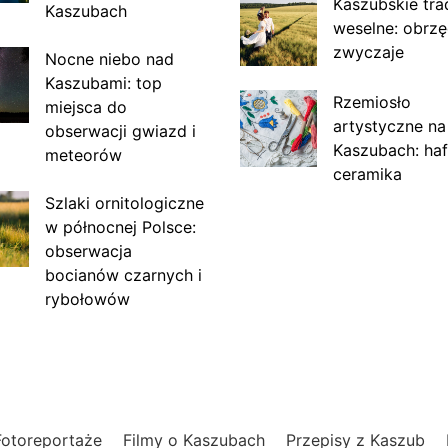
Kaszubskie tra
Kaszubach
weselne: obrzę
zwyczaje
Nocne niebo nad
Kaszubami: top
Rzemiosło
miejsca do
artystyczne na
obserwacji gwiazd i
Kaszubach: haf
meteorów
ceramika
Szlaki ornitologiczne
w północnej Polsce:
obserwacja
bocianów czarnych i
rybołowów
Fotoreportaże
Filmy o Kaszubach
Przepisy z Kaszub