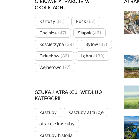
CIEKAWE ATRAKCJE W
ATRA
OKOLICACH:
Kartuzy
(81)
Puck
(67)
Chojnice
(47)
Słupsk
(46)
Kościerzyna
(39)
Bytów
(37)
Człuchów
(36)
Lębork
(30)
Wejherowo
(27)
SZUKAJ ATRAKCJI WEDŁUG
KATEGORII:
kaszuby
Kaszuby atrakcje
atrakcje kaszuby
kaszuby historia