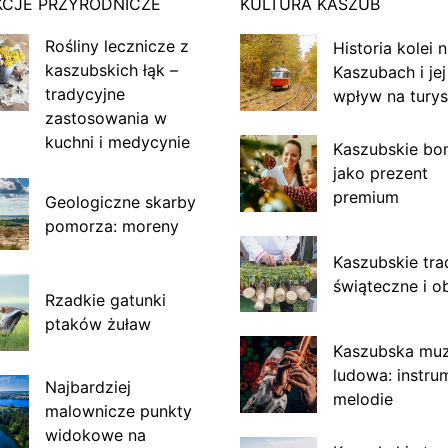
KCJE PRZYRODNICZE
KULTURA KASZUB
Rośliny lecznicze z
Historia kolei 
kaszubskich łąk –
Kaszubach i jej
tradycyjne
wpływ na turys
zastosowania w
kuchni i medycynie
Kaszubskie bo
jako prezent
premium
Geologiczne skarby
pomorza: moreny
Kaszubskie tra
świąteczne i o
Rzadkie gatunki
ptaków żuław
Kaszubska mu
ludowa: instru
Najbardziej
melodie
malownicze punkty
widokowe na