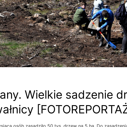
any. Wielkie sadzenie d
wałnicy [FOTOREPORTAŻ
ysiąca osób zasadziło 50 tys. drzew na 5 ha. Do zasadzenia