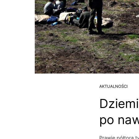
AKTUALNOŚCI
Dziemi
po na
Prawie półtora t