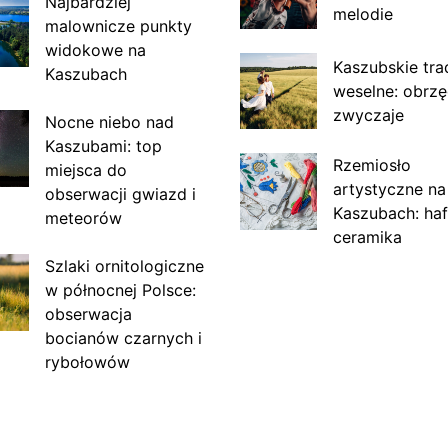
Najbardziej
melodie
malownicze punkty
widokowe na
Kaszubskie tra
Kaszubach
weselne: obrzę
zwyczaje
Nocne niebo nad
Kaszubami: top
Rzemiosło
miejsca do
artystyczne na
obserwacji gwiazd i
Kaszubach: haf
meteorów
ceramika
Szlaki ornitologiczne
w północnej Polsce:
obserwacja
bocianów czarnych i
rybołowów