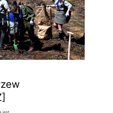
rzew
]
 jest