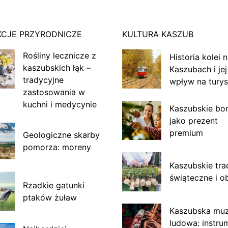
KCJE PRZYRODNICZE
KULTURA KASZUB
Rośliny lecznicze z
Historia kolei 
kaszubskich łąk –
Kaszubach i jej
tradycyjne
wpływ na turys
zastosowania w
kuchni i medycynie
Kaszubskie bo
jako prezent
premium
Geologiczne skarby
pomorza: moreny
Kaszubskie tra
świąteczne i o
Rzadkie gatunki
ptaków żuław
Kaszubska mu
ludowa: instru