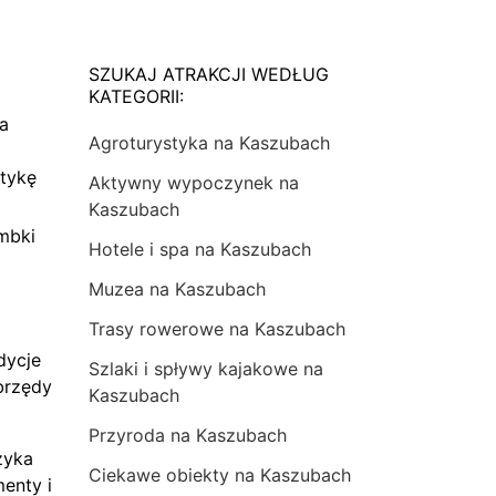
SZUKAJ ATRAKCJI WEDŁUG
KATEGORII:
na
Agroturystyka na Kaszubach
tykę
Aktywny wypoczynek na
Kaszubach
mbki
Hotele i spa na Kaszubach
Muzea na Kaszubach
Trasy rowerowe na Kaszubach
dycje
Szlaki i spływy kajakowe na
brzędy
Kaszubach
Przyroda na Kaszubach
zyka
Ciekawe obiekty na Kaszubach
menty i