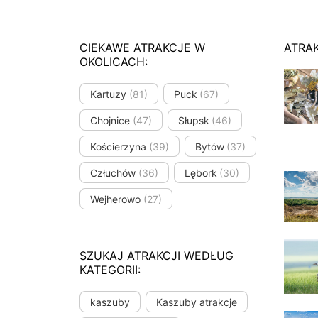
CIEKAWE ATRAKCJE W
ATRA
OKOLICACH:
Kartuzy
(81)
Puck
(67)
Chojnice
(47)
Słupsk
(46)
Kościerzyna
(39)
Bytów
(37)
Człuchów
(36)
Lębork
(30)
Wejherowo
(27)
SZUKAJ ATRAKCJI WEDŁUG
KATEGORII:
kaszuby
Kaszuby atrakcje