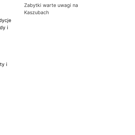
Zabytki warte uwagi na
Kaszubach
dycje
dy i
ty i