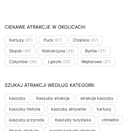
CIEKAWE ATRAKCJE W OKOLICACH:
Kartuzy
(81)
Puck
(67)
Chojnice
(47)
Słupsk
(46)
Kościerzyna
(39)
Bytów
(37)
Człuchów
(36)
Lębork
(30)
Wejherowo
(27)
SZUKAJ ATRAKCJI WEDŁUG KATEGORII:
kaszuby
Kaszuby atrakcje
atrakcje kaszuby
kaszuby historia
kaszuby aktywnie
kartuzy
kaszuby przyroda
Kaszuby turystyka
chmielno
Słupsk atrakcje
powiat kartuski atrakcje