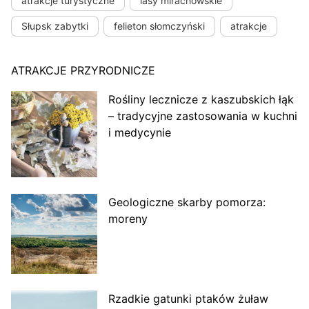
atrakcje turystyczne
lasy mirachowskie
Słupsk zabytki
felieton słomczyński
atrakcje
ATRAKCJE PRZYRODNICZE
Rośliny lecznicze z kaszubskich łąk
– tradycyjne zastosowania w kuchni
i medycynie
Geologiczne skarby pomorza:
moreny
Rzadkie gatunki ptaków żuław