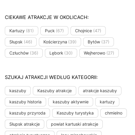
CIEKAWE ATRAKCJE W OKOLICACH:
Kartuzy
(81)
Puck
(67)
Chojnice
(47)
Słupsk
(46)
Kościerzyna
(39)
Bytów
(37)
Człuchów
(36)
Lębork
(30)
Wejherowo
(27)
SZUKAJ ATRAKCJI WEDŁUG KATEGORII:
kaszuby
Kaszuby atrakcje
atrakcje kaszuby
kaszuby historia
kaszuby aktywnie
kartuzy
kaszuby przyroda
Kaszuby turystyka
chmielno
Słupsk atrakcje
powiat kartuski atrakcje