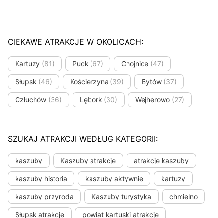
CIEKAWE ATRAKCJE W OKOLICACH:
Kartuzy
(81)
Puck
(67)
Chojnice
(47)
Słupsk
(46)
Kościerzyna
(39)
Bytów
(37)
Człuchów
(36)
Lębork
(30)
Wejherowo
(27)
SZUKAJ ATRAKCJI WEDŁUG KATEGORII:
kaszuby
Kaszuby atrakcje
atrakcje kaszuby
kaszuby historia
kaszuby aktywnie
kartuzy
kaszuby przyroda
Kaszuby turystyka
chmielno
Słupsk atrakcje
powiat kartuski atrakcje