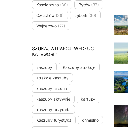
Kościerzyna
(39)
Bytów
(37)
Człuchów
(36)
Lębork
(30)
Wejherowo
(27)
SZUKAJ ATRAKCJI WEDŁUG
KATEGORII:
kaszuby
Kaszuby atrakcje
atrakcje kaszuby
kaszuby historia
kaszuby aktywnie
kartuzy
kaszuby przyroda
Kaszuby turystyka
chmielno