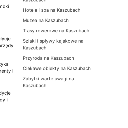
mbki
Hotele i spa na Kaszubach
Muzea na Kaszubach
Trasy rowerowe na Kaszubach
dycje
Szlaki i spływy kajakowe na
brzędy
Kaszubach
Przyroda na Kaszubach
zyka
Ciekawe obiekty na Kaszubach
menty i
Zabytki warte uwagi na
Kaszubach
dycje
dy i