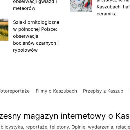
obserwacji gwiazd i
Kaszubach: haf
meteorów
ceramika
Szlaki ornitologiczne
w północnej Polsce:
obserwacja
bocianów czarnych i
rybołowów
Fotoreportaże
Filmy o Kaszubach
Przepisy z Kaszub
esny magazyn internetowy o Ka
blicystyka, reportaże, felietony. Opinie, wydarzenia, relacj