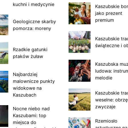
kuchni i medycynie
Kaszubskie bo
jako prezent
premium
Geologiczne skarby
pomorza: moreny
Kaszubskie tra
świąteczne i o
Rzadkie gatunki
ptaków żuław
Kaszubska mu
ludowa: instru
Najbardziej
melodie
malownicze punkty
widokowe na
Kaszubskie tra
Kaszubach
weselne: obrzę
zwyczaje
Nocne niebo nad
Kaszubami: top
Rzemiosło
miejsca do
artystyczne na