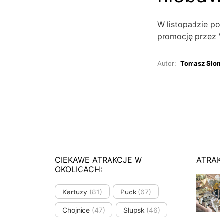
W listopadzie p
promocję przez "
Autor:
Tomasz Sło
CIEKAWE ATRAKCJE W
ATRA
OKOLICACH:
Kartuzy
(81)
Puck
(67)
Chojnice
(47)
Słupsk
(46)