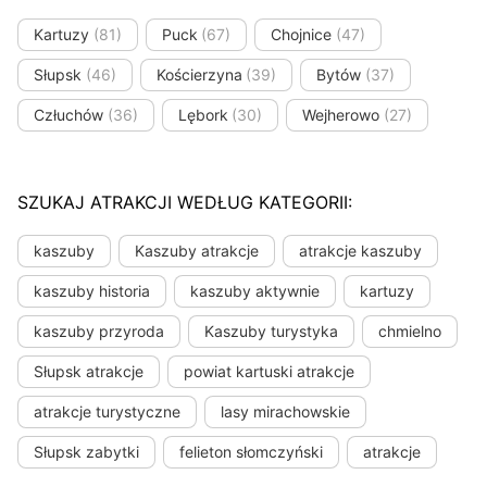
Kartuzy
(81)
Puck
(67)
Chojnice
(47)
Słupsk
(46)
Kościerzyna
(39)
Bytów
(37)
Człuchów
(36)
Lębork
(30)
Wejherowo
(27)
SZUKAJ ATRAKCJI WEDŁUG KATEGORII:
kaszuby
Kaszuby atrakcje
atrakcje kaszuby
kaszuby historia
kaszuby aktywnie
kartuzy
kaszuby przyroda
Kaszuby turystyka
chmielno
Słupsk atrakcje
powiat kartuski atrakcje
atrakcje turystyczne
lasy mirachowskie
Słupsk zabytki
felieton słomczyński
atrakcje