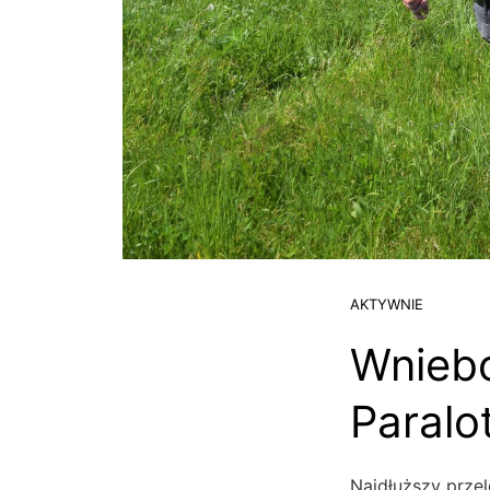
AKTYWNIE
Wniebo
Paralo
Najdłuższy prze