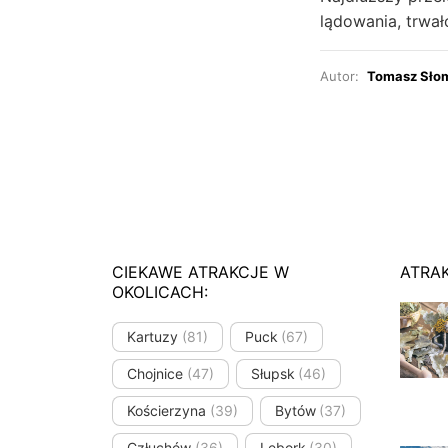
lądowania, trwał
Autor:
Tomasz Sło
CIEKAWE ATRAKCJE W
ATRA
OKOLICACH:
Kartuzy
(81)
Puck
(67)
Chojnice
(47)
Słupsk
(46)
Kościerzyna
(39)
Bytów
(37)
Człuchów
(36)
Lębork
(30)