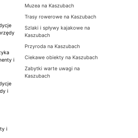
Muzea na Kaszubach
Trasy rowerowe na Kaszubach
dycje
Szlaki i spływy kajakowe na
brzędy
Kaszubach
Przyroda na Kaszubach
zyka
Ciekawe obiekty na Kaszubach
menty i
Zabytki warte uwagi na
Kaszubach
dycje
dy i
ty i