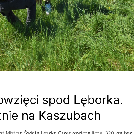
wzięci spod Lęborka.
tnie na Kaszubach
lot Mistrza Świata Leszka Grzenkowicza liczył 320 km bez