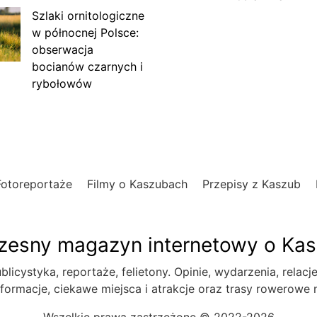
Szlaki ornitologiczne
w północnej Polsce:
obserwacja
bocianów czarnych i
rybołowów
Fotoreportaże
Filmy o Kaszubach
Przepisy z Kaszub
esny magazyn internetowy o Ka
blicystyka, reportaże, felietony. Opinie, wydarzenia, relacj
formacje, ciekawe miejsca i atrakcje oraz trasy rowerowe
Wszelkie prawa zastrzeżone © 2022-2026