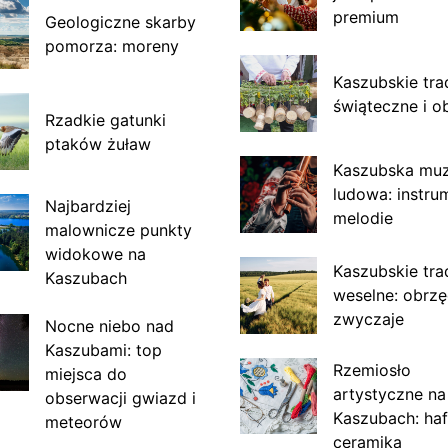
premium
Geologiczne skarby
pomorza: moreny
Kaszubskie tra
świąteczne i o
Rzadkie gatunki
ptaków żuław
Kaszubska mu
ludowa: instru
Najbardziej
melodie
malownicze punkty
widokowe na
Kaszubskie tra
Kaszubach
weselne: obrzę
zwyczaje
Nocne niebo nad
Kaszubami: top
Rzemiosło
miejsca do
artystyczne na
obserwacji gwiazd i
Kaszubach: haf
meteorów
ceramika