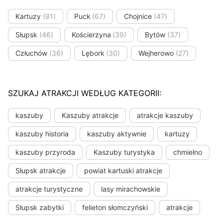
Kartuzy
(81)
Puck
(67)
Chojnice
(47)
Słupsk
(46)
Kościerzyna
(39)
Bytów
(37)
Człuchów
(36)
Lębork
(30)
Wejherowo
(27)
SZUKAJ ATRAKCJI WEDŁUG KATEGORII:
kaszuby
Kaszuby atrakcje
atrakcje kaszuby
kaszuby historia
kaszuby aktywnie
kartuzy
kaszuby przyroda
Kaszuby turystyka
chmielno
Słupsk atrakcje
powiat kartuski atrakcje
atrakcje turystyczne
lasy mirachowskie
Słupsk zabytki
felieton słomczyński
atrakcje