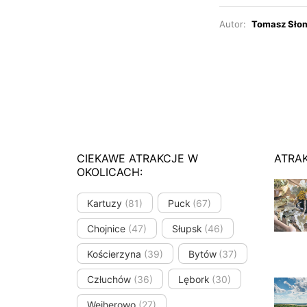
Autor:
Tomasz Sło
CIEKAWE ATRAKCJE W
ATRA
OKOLICACH:
Kartuzy
(81)
Puck
(67)
Chojnice
(47)
Słupsk
(46)
Kościerzyna
(39)
Bytów
(37)
Człuchów
(36)
Lębork
(30)
Wejherowo
(27)