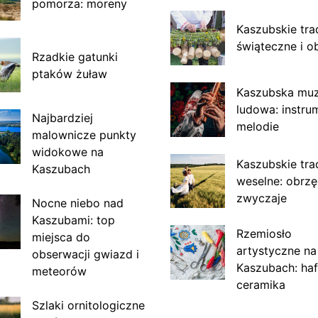
pomorza: moreny
Kaszubskie tra
świąteczne i o
Rzadkie gatunki
ptaków żuław
Kaszubska mu
ludowa: instru
Najbardziej
melodie
malownicze punkty
widokowe na
Kaszubskie tra
Kaszubach
weselne: obrzę
zwyczaje
Nocne niebo nad
Kaszubami: top
Rzemiosło
miejsca do
artystyczne na
obserwacji gwiazd i
Kaszubach: haf
meteorów
ceramika
Szlaki ornitologiczne