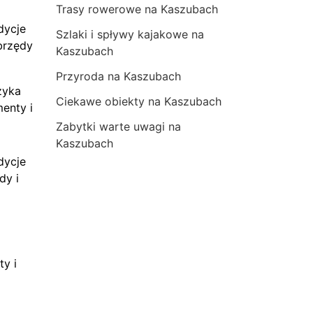
Trasy rowerowe na Kaszubach
dycje
Szlaki i spływy kajakowe na
brzędy
Kaszubach
Przyroda na Kaszubach
zyka
Ciekawe obiekty na Kaszubach
menty i
Zabytki warte uwagi na
Kaszubach
dycje
dy i
ty i