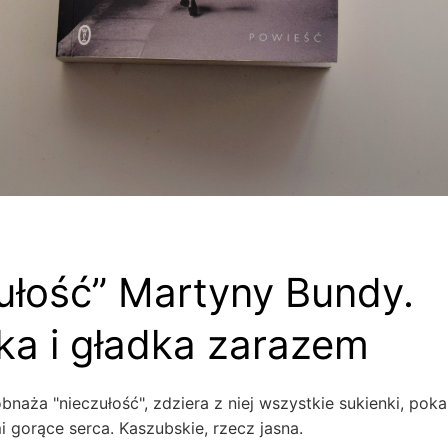
ułość” Martyny Bundy.
ka i gładka zarazem
naża "nieczułość", zdziera z niej wszystkie sukienki, poka
mi gorące serca. Kaszubskie, rzecz jasna.