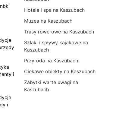
mbki
Hotele i spa na Kaszubach
Muzea na Kaszubach
Trasy rowerowe na Kaszubach
dycje
Szlaki i spływy kajakowe na
brzędy
Kaszubach
Przyroda na Kaszubach
zyka
Ciekawe obiekty na Kaszubach
menty i
Zabytki warte uwagi na
Kaszubach
dycje
dy i