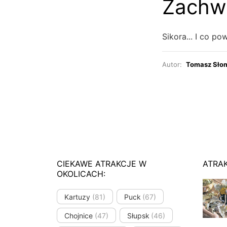
Zachwy
Sikora... I co p
Autor:
Tomasz Sło
CIEKAWE ATRAKCJE W
ATRA
OKOLICACH:
Kartuzy
(81)
Puck
(67)
Chojnice
(47)
Słupsk
(46)