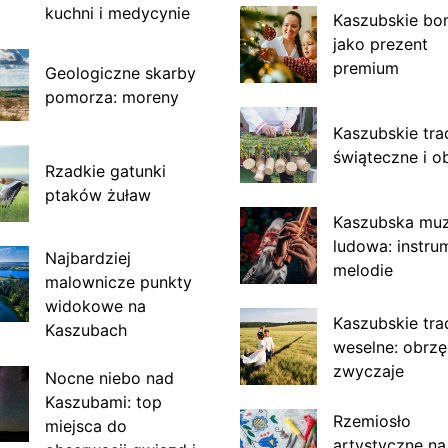
kuchni i medycynie
Kaszubskie bo
jako prezent
premium
Geologiczne skarby
pomorza: moreny
Kaszubskie tra
świąteczne i o
Rzadkie gatunki
ptaków żuław
Kaszubska mu
ludowa: instru
Najbardziej
melodie
malownicze punkty
widokowe na
Kaszubskie tra
Kaszubach
weselne: obrzę
zwyczaje
Nocne niebo nad
Kaszubami: top
Rzemiosło
miejsca do
artystyczne na