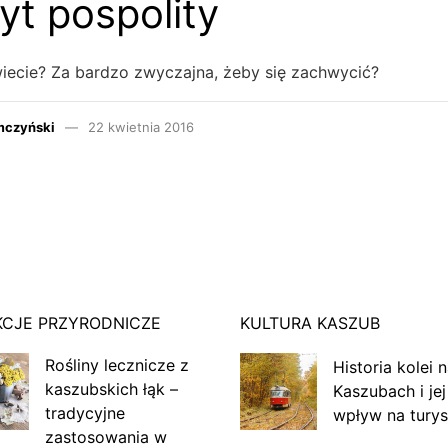
t pospolity
owiecie? Za bardzo zwyczajna, żeby się zachwycić?
mczyński
22 kwietnia 2016
KCJE PRZYRODNICZE
KULTURA KASZUB
Rośliny lecznicze z
Historia kolei 
kaszubskich łąk –
Kaszubach i jej
tradycyjne
wpływ na turys
zastosowania w