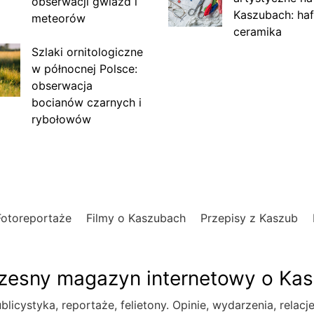
obserwacji gwiazd i
Kaszubach: haf
meteorów
ceramika
Szlaki ornitologiczne
w północnej Polsce:
obserwacja
bocianów czarnych i
rybołowów
Fotoreportaże
Filmy o Kaszubach
Przepisy z Kaszub
esny magazyn internetowy o Ka
blicystyka, reportaże, felietony. Opinie, wydarzenia, relacj