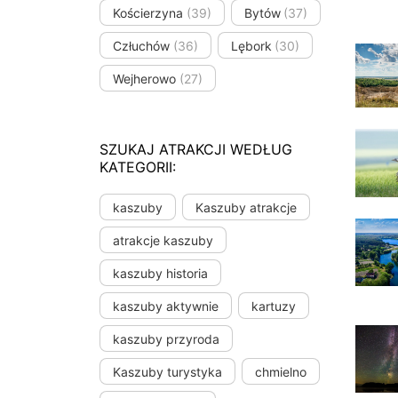
Kościerzyna
(39)
Bytów
(37)
Człuchów
(36)
Lębork
(30)
Wejherowo
(27)
SZUKAJ ATRAKCJI WEDŁUG
KATEGORII:
kaszuby
Kaszuby atrakcje
atrakcje kaszuby
kaszuby historia
kaszuby aktywnie
kartuzy
kaszuby przyroda
Kaszuby turystyka
chmielno