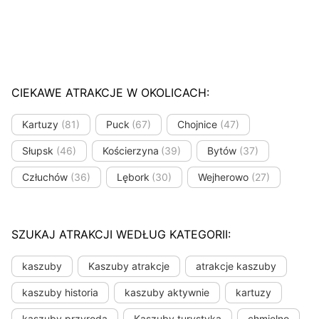
CIEKAWE ATRAKCJE W OKOLICACH:
Kartuzy
(81)
Puck
(67)
Chojnice
(47)
Słupsk
(46)
Kościerzyna
(39)
Bytów
(37)
Człuchów
(36)
Lębork
(30)
Wejherowo
(27)
SZUKAJ ATRAKCJI WEDŁUG KATEGORII:
kaszuby
Kaszuby atrakcje
atrakcje kaszuby
kaszuby historia
kaszuby aktywnie
kartuzy
kaszuby przyroda
Kaszuby turystyka
chmielno