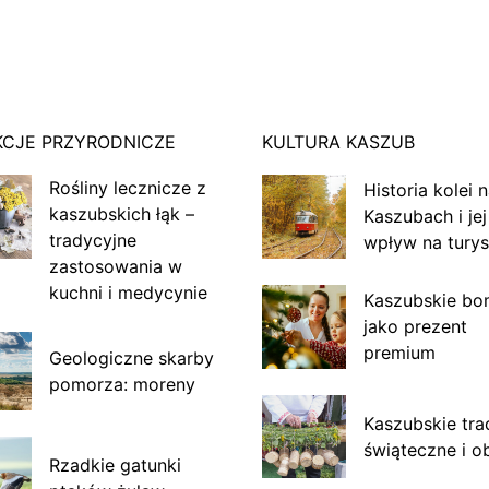
KCJE PRZYRODNICZE
KULTURA KASZUB
Rośliny lecznicze z
Historia kolei 
kaszubskich łąk –
Kaszubach i jej
tradycyjne
wpływ na turys
zastosowania w
kuchni i medycynie
Kaszubskie bo
jako prezent
premium
Geologiczne skarby
pomorza: moreny
Kaszubskie tra
świąteczne i o
Rzadkie gatunki