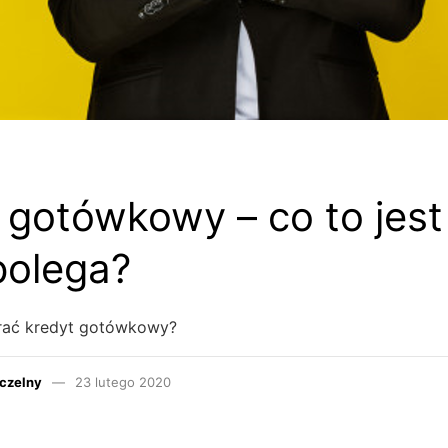
 gotówkowy – co to jest 
polega?
rać kredyt gotówkowy?
czelny
23 lutego 2020