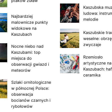
ptaków żuław
Kaszubska mu
ludowa: instru
Najbardziej
melodie
malownicze punkty
widokowe na
Kaszubskie tra
Kaszubach
weselne: obrzę
zwyczaje
Nocne niebo nad
Kaszubami: top
Rzemiosło
miejsca do
artystyczne na
obserwacji gwiazd i
Kaszubach: haf
meteorów
ceramika
Szlaki ornitologiczne
w północnej Polsce:
obserwacja
bocianów czarnych i
rybołowów