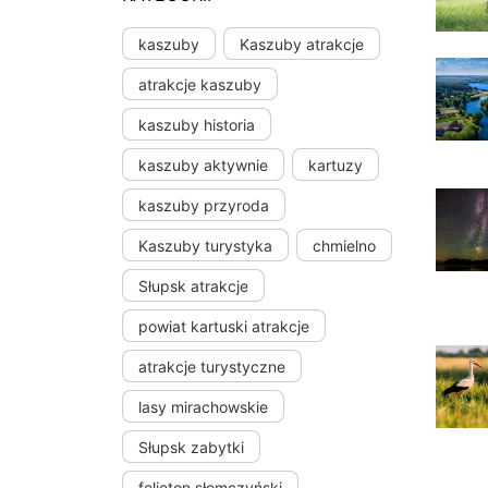
kaszuby
Kaszuby atrakcje
atrakcje kaszuby
kaszuby historia
kaszuby aktywnie
kartuzy
kaszuby przyroda
Kaszuby turystyka
chmielno
Słupsk atrakcje
powiat kartuski atrakcje
atrakcje turystyczne
lasy mirachowskie
Słupsk zabytki
felieton słomczyński