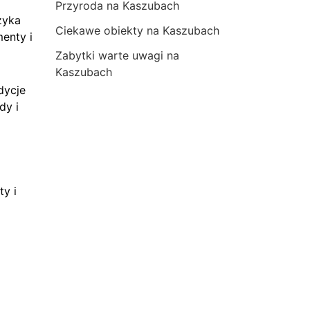
Przyroda na Kaszubach
zyka
Ciekawe obiekty na Kaszubach
menty i
Zabytki warte uwagi na
Kaszubach
dycje
dy i
ty i