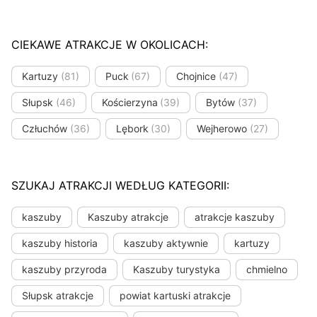
CIEKAWE ATRAKCJE W OKOLICACH:
Kartuzy
(81)
Puck
(67)
Chojnice
(47)
Słupsk
(46)
Kościerzyna
(39)
Bytów
(37)
Człuchów
(36)
Lębork
(30)
Wejherowo
(27)
SZUKAJ ATRAKCJI WEDŁUG KATEGORII:
kaszuby
Kaszuby atrakcje
atrakcje kaszuby
kaszuby historia
kaszuby aktywnie
kartuzy
kaszuby przyroda
Kaszuby turystyka
chmielno
Słupsk atrakcje
powiat kartuski atrakcje