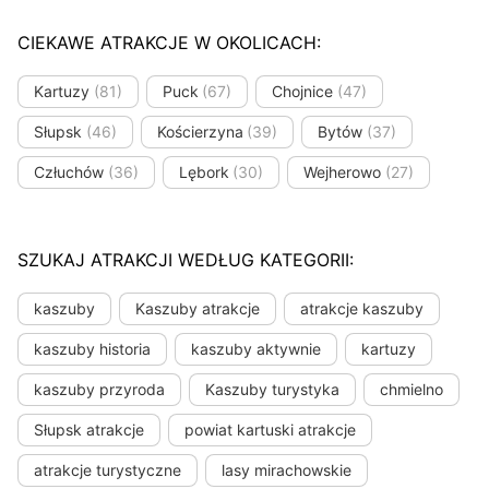
CIEKAWE ATRAKCJE W OKOLICACH:
Kartuzy
(81)
Puck
(67)
Chojnice
(47)
Słupsk
(46)
Kościerzyna
(39)
Bytów
(37)
Człuchów
(36)
Lębork
(30)
Wejherowo
(27)
SZUKAJ ATRAKCJI WEDŁUG KATEGORII:
kaszuby
Kaszuby atrakcje
atrakcje kaszuby
kaszuby historia
kaszuby aktywnie
kartuzy
kaszuby przyroda
Kaszuby turystyka
chmielno
Słupsk atrakcje
powiat kartuski atrakcje
atrakcje turystyczne
lasy mirachowskie