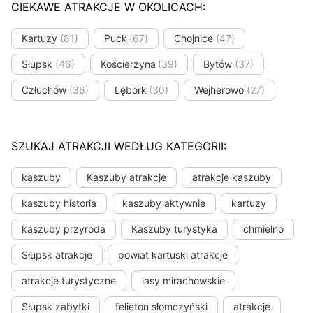
CIEKAWE ATRAKCJE W OKOLICACH:
Kartuzy
(81)
Puck
(67)
Chojnice
(47)
Słupsk
(46)
Kościerzyna
(39)
Bytów
(37)
Człuchów
(36)
Lębork
(30)
Wejherowo
(27)
SZUKAJ ATRAKCJI WEDŁUG KATEGORII:
kaszuby
Kaszuby atrakcje
atrakcje kaszuby
kaszuby historia
kaszuby aktywnie
kartuzy
kaszuby przyroda
Kaszuby turystyka
chmielno
Słupsk atrakcje
powiat kartuski atrakcje
atrakcje turystyczne
lasy mirachowskie
Słupsk zabytki
felieton słomczyński
atrakcje