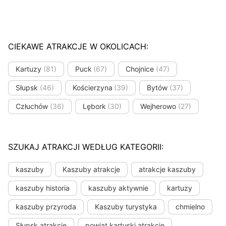
CIEKAWE ATRAKCJE W OKOLICACH:
Kartuzy
(81)
Puck
(67)
Chojnice
(47)
Słupsk
(46)
Kościerzyna
(39)
Bytów
(37)
Człuchów
(36)
Lębork
(30)
Wejherowo
(27)
SZUKAJ ATRAKCJI WEDŁUG KATEGORII:
kaszuby
Kaszuby atrakcje
atrakcje kaszuby
kaszuby historia
kaszuby aktywnie
kartuzy
kaszuby przyroda
Kaszuby turystyka
chmielno
Słupsk atrakcje
powiat kartuski atrakcje