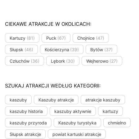
CIEKAWE ATRAKCJE W OKOLICACH:
Kartuzy
(81)
Puck
(67)
Chojnice
(47)
Słupsk
(46)
Kościerzyna
(39)
Bytów
(37)
Człuchów
(36)
Lębork
(30)
Wejherowo
(27)
SZUKAJ ATRAKCJI WEDŁUG KATEGORII:
kaszuby
Kaszuby atrakcje
atrakcje kaszuby
kaszuby historia
kaszuby aktywnie
kartuzy
kaszuby przyroda
Kaszuby turystyka
chmielno
Słupsk atrakcje
powiat kartuski atrakcje