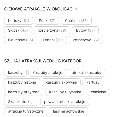
CIEKAWE ATRAKCJE W OKOLICACH:
Kartuzy
(81)
Puck
(67)
Chojnice
(47)
Słupsk
(46)
Kościerzyna
(39)
Bytów
(37)
Człuchów
(36)
Lębork
(30)
Wejherowo
(27)
SZUKAJ ATRAKCJI WEDŁUG KATEGORII:
kaszuby
Kaszuby atrakcje
atrakcje kaszuby
kaszuby historia
kaszuby aktywnie
kartuzy
kaszuby przyroda
Kaszuby turystyka
chmielno
Słupsk atrakcje
powiat kartuski atrakcje
atrakcje turystyczne
lasy mirachowskie