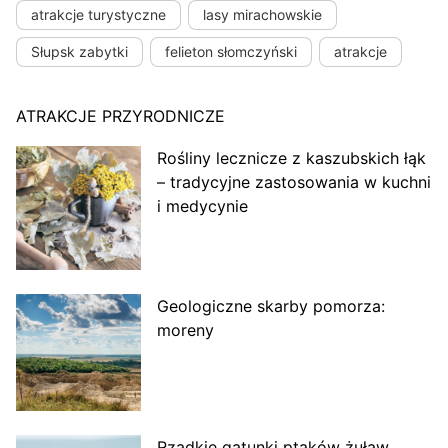
atrakcje turystyczne
lasy mirachowskie
Słupsk zabytki
felieton słomczyński
atrakcje
ATRAKCJE PRZYRODNICZE
Rośliny lecznicze z kaszubskich łąk
– tradycyjne zastosowania w kuchni
i medycynie
Geologiczne skarby pomorza:
moreny
Rzadkie gatunki ptaków żuław