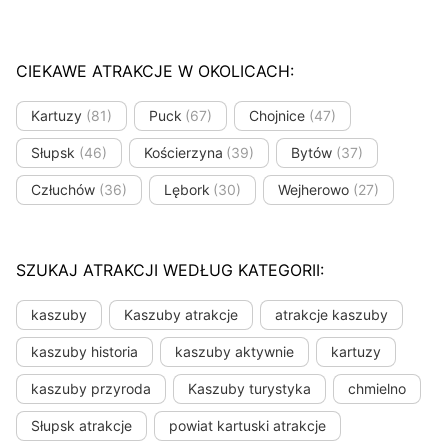
CIEKAWE ATRAKCJE W OKOLICACH:
Kartuzy
(81)
Puck
(67)
Chojnice
(47)
Słupsk
(46)
Kościerzyna
(39)
Bytów
(37)
Człuchów
(36)
Lębork
(30)
Wejherowo
(27)
SZUKAJ ATRAKCJI WEDŁUG KATEGORII:
kaszuby
Kaszuby atrakcje
atrakcje kaszuby
kaszuby historia
kaszuby aktywnie
kartuzy
kaszuby przyroda
Kaszuby turystyka
chmielno
Słupsk atrakcje
powiat kartuski atrakcje