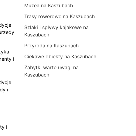
Muzea na Kaszubach
Trasy rowerowe na Kaszubach
dycje
Szlaki i spływy kajakowe na
brzędy
Kaszubach
Przyroda na Kaszubach
zyka
Ciekawe obiekty na Kaszubach
menty i
Zabytki warte uwagi na
Kaszubach
dycje
dy i
ty i