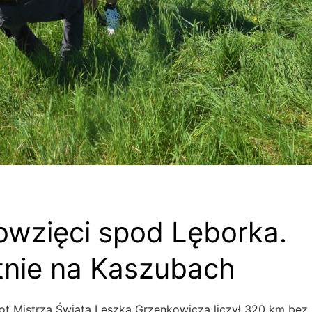
wzięci spod Lęborka.
tnie na Kaszubach
lot Mistrza Świata Leszka Grzenkowicza liczył 320 km bez