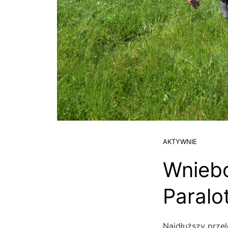
AKTYWNIE
Wniebo
Paralo
Najdłuższy prze