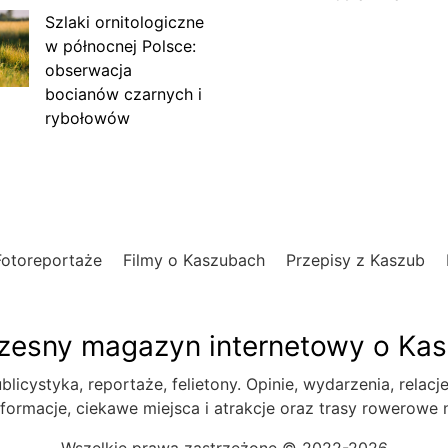
Szlaki ornitologiczne
w północnej Polsce:
obserwacja
bocianów czarnych i
rybołowów
Fotoreportaże
Filmy o Kaszubach
Przepisy z Kaszub
esny magazyn internetowy o Ka
blicystyka, reportaże, felietony. Opinie, wydarzenia, relacj
formacje, ciekawe miejsca i atrakcje oraz trasy rowerowe
Wszelkie prawa zastrzeżone © 2022-2026