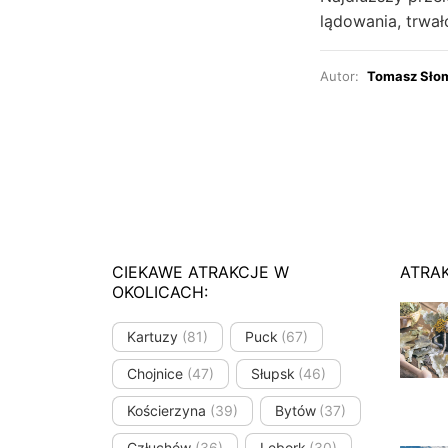
lądowania, trwał
Autor:
Tomasz Sło
CIEKAWE ATRAKCJE W
ATRA
OKOLICACH:
Kartuzy
(81)
Puck
(67)
Chojnice
(47)
Słupsk
(46)
Kościerzyna
(39)
Bytów
(37)
Człuchów
(36)
Lębork
(30)