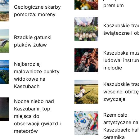
premium
Geologiczne skarby
pomorza: moreny
Kaszubskie tra
świąteczne i o
Rzadkie gatunki
ptaków żuław
Kaszubska mu
ludowa: instru
Najbardziej
melodie
malownicze punkty
widokowe na
Kaszubskie tra
Kaszubach
weselne: obrzę
zwyczaje
Nocne niebo nad
Kaszubami: top
Rzemiosło
miejsca do
artystyczne na
obserwacji gwiazd i
Kaszubach: haf
meteorów
ceramika