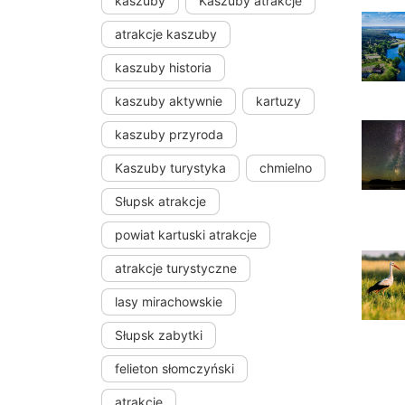
kaszuby
Kaszuby atrakcje
atrakcje kaszuby
kaszuby historia
kaszuby aktywnie
kartuzy
kaszuby przyroda
Kaszuby turystyka
chmielno
Słupsk atrakcje
powiat kartuski atrakcje
atrakcje turystyczne
lasy mirachowskie
Słupsk zabytki
felieton słomczyński
atrakcje