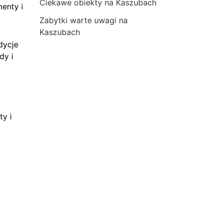
Ciekawe obiekty na Kaszubach
menty i
Zabytki warte uwagi na
Kaszubach
dycje
dy i
ty i