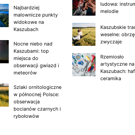
ludowa: instru
Najbardziej
melodie
malownicze punkty
widokowe na
Kaszubskie tra
Kaszubach
weselne: obrzę
zwyczaje
Nocne niebo nad
Kaszubami: top
Rzemiosło
miejsca do
artystyczne na
obserwacji gwiazd i
Kaszubach: haf
meteorów
ceramika
Szlaki ornitologiczne
w północnej Polsce:
obserwacja
bocianów czarnych i
rybołowów