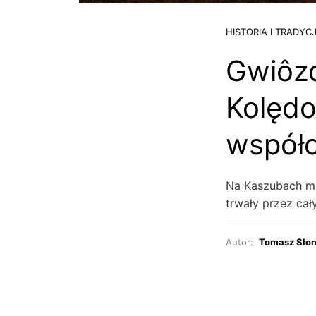
HISTORIA I TRADYC
Gwiôzd
Kolędo
współc
Na Kaszubach mi
trwały przez cał
Autor:
Tomasz Sło