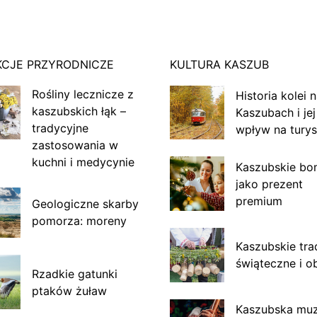
KCJE PRZYRODNICZE
KULTURA KASZUB
Rośliny lecznicze z
Historia kolei 
kaszubskich łąk –
Kaszubach i jej
tradycyjne
wpływ na turys
zastosowania w
kuchni i medycynie
Kaszubskie bo
jako prezent
premium
Geologiczne skarby
pomorza: moreny
Kaszubskie tra
świąteczne i o
Rzadkie gatunki
ptaków żuław
Kaszubska mu