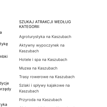
SZUKAJ ATRAKCJI WEDŁUG
KATEGORII:
na
Agroturystyka na Kaszubach
tykę
Aktywny wypoczynek na
Kaszubach
mbki
Hotele i spa na Kaszubach
Muzea na Kaszubach
Trasy rowerowe na Kaszubach
dycje
Szlaki i spływy kajakowe na
brzędy
Kaszubach
Przyroda na Kaszubach
zyka