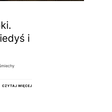
ki.
edyś i
 śmiechy
CZYTAJ WIĘCEJ