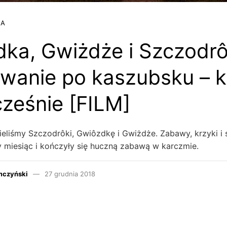
JA
ka, Gwiżdże i Szczodrô
wanie po kaszubsku – ki
ześnie [FILM]
eliśmy Szczodrôki, Gwiôzdkę i Gwiżdże. Zabawy, krzyki i
y miesiąc i kończyły się huczną zabawą w karczmie.
mczyński
27 grudnia 2018