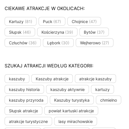
CIEKAWE ATRAKCJE W OKOLICACH:
Kartuzy
(81)
Puck
(67)
Chojnice
(47)
Słupsk
(46)
Kościerzyna
(39)
Bytów
(37)
Człuchów
(36)
Lębork
(30)
Wejherowo
(27)
SZUKAJ ATRAKCJI WEDŁUG KATEGORII:
kaszuby
Kaszuby atrakcje
atrakcje kaszuby
kaszuby historia
kaszuby aktywnie
kartuzy
kaszuby przyroda
Kaszuby turystyka
chmielno
Słupsk atrakcje
powiat kartuski atrakcje
atrakcje turystyczne
lasy mirachowskie