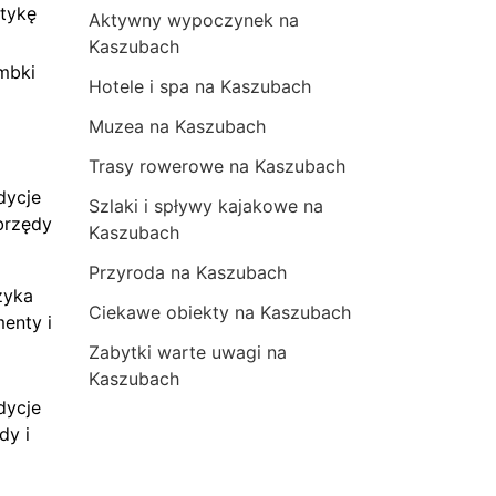
tykę
Aktywny wypoczynek na
Kaszubach
mbki
Hotele i spa na Kaszubach
Muzea na Kaszubach
Trasy rowerowe na Kaszubach
dycje
Szlaki i spływy kajakowe na
brzędy
Kaszubach
Przyroda na Kaszubach
zyka
Ciekawe obiekty na Kaszubach
menty i
Zabytki warte uwagi na
Kaszubach
dycje
dy i