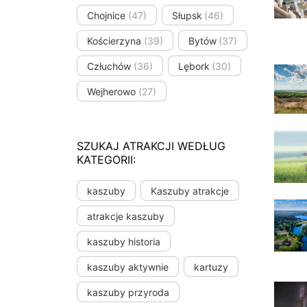
Chojnice
(47)
Słupsk
(46)
Kościerzyna
(39)
Bytów
(37)
Człuchów
(36)
Lębork
(30)
Wejherowo
(27)
SZUKAJ ATRAKCJI WEDŁUG
KATEGORII:
kaszuby
Kaszuby atrakcje
atrakcje kaszuby
kaszuby historia
kaszuby aktywnie
kartuzy
kaszuby przyroda