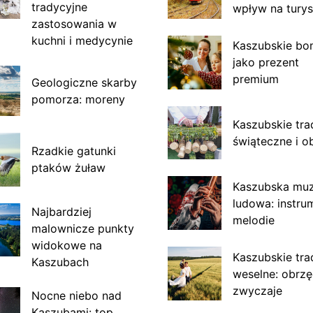
tradycyjne
wpływ na turys
zastosowania w
kuchni i medycynie
Kaszubskie bo
jako prezent
premium
Geologiczne skarby
pomorza: moreny
Kaszubskie tra
świąteczne i o
Rzadkie gatunki
ptaków żuław
Kaszubska mu
ludowa: instru
Najbardziej
melodie
malownicze punkty
widokowe na
Kaszubskie tra
Kaszubach
weselne: obrzę
zwyczaje
Nocne niebo nad
Kaszubami: top