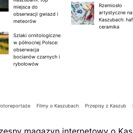
Rzemiosło
miejsca do
artystyczne na
obserwacji gwiazd i
Kaszubach: haf
meteorów
ceramika
Szlaki ornitologiczne
w północnej Polsce:
obserwacja
bocianów czarnych i
rybołowów
Fotoreportaże
Filmy o Kaszubach
Przepisy z Kaszub
esny magazyn internetowy o Ka