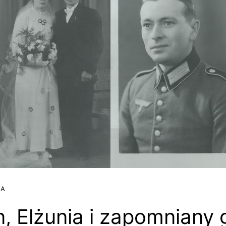
JA
, Elżunia i zapomniany 