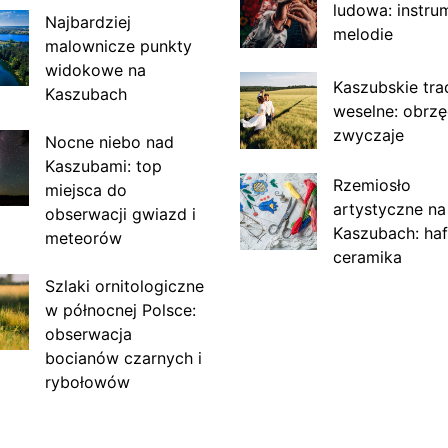
ludowa: instru
Najbardziej
melodie
malownicze punkty
widokowe na
Kaszubskie tra
Kaszubach
weselne: obrzę
zwyczaje
Nocne niebo nad
Kaszubami: top
Rzemiosło
miejsca do
artystyczne na
obserwacji gwiazd i
Kaszubach: haf
meteorów
ceramika
Szlaki ornitologiczne
w północnej Polsce:
obserwacja
bocianów czarnych i
rybołowów