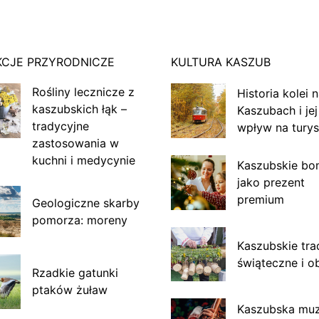
KCJE PRZYRODNICZE
KULTURA KASZUB
Rośliny lecznicze z
Historia kolei 
kaszubskich łąk –
Kaszubach i jej
tradycyjne
wpływ na turys
zastosowania w
kuchni i medycynie
Kaszubskie bo
jako prezent
premium
Geologiczne skarby
pomorza: moreny
Kaszubskie tra
świąteczne i o
Rzadkie gatunki
ptaków żuław
Kaszubska mu