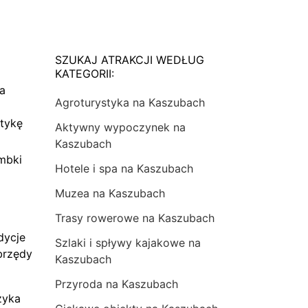
SZUKAJ ATRAKCJI WEDŁUG
KATEGORII:
na
Agroturystyka na Kaszubach
tykę
Aktywny wypoczynek na
Kaszubach
mbki
Hotele i spa na Kaszubach
Muzea na Kaszubach
Trasy rowerowe na Kaszubach
dycje
Szlaki i spływy kajakowe na
brzędy
Kaszubach
Przyroda na Kaszubach
zyka