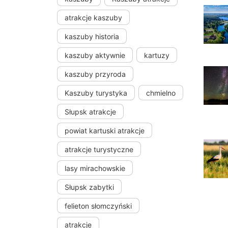
atrakcje kaszuby
kaszuby historia
kaszuby aktywnie
kartuzy
kaszuby przyroda
Kaszuby turystyka
chmielno
Słupsk atrakcje
powiat kartuski atrakcje
atrakcje turystyczne
lasy mirachowskie
Słupsk zabytki
felieton słomczyński
atrakcje