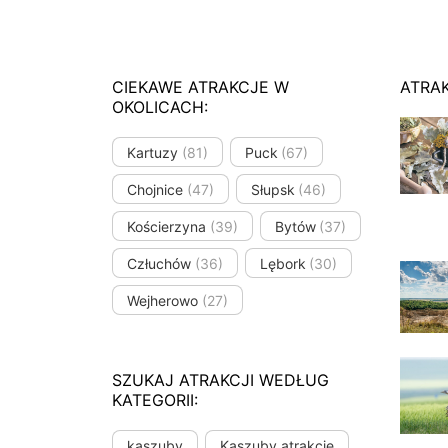
CIEKAWE ATRAKCJE W
ATRA
OKOLICACH:
Kartuzy
(81)
Puck
(67)
Chojnice
(47)
Słupsk
(46)
Kościerzyna
(39)
Bytów
(37)
Człuchów
(36)
Lębork
(30)
Wejherowo
(27)
SZUKAJ ATRAKCJI WEDŁUG
KATEGORII:
kaszuby
Kaszuby atrakcje