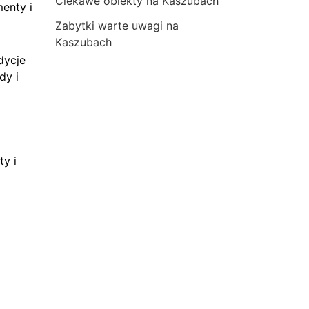
Ciekawe obiekty na Kaszubach
menty i
Zabytki warte uwagi na
Kaszubach
dycje
dy i
ty i