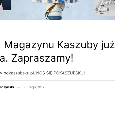
a Magazynu Kaszuby już
a. Zapraszamy!
wy pokaszubsku.pl. NOŚ SIĘ POKASZUBSKU!
mczyński
3 lutego 2017