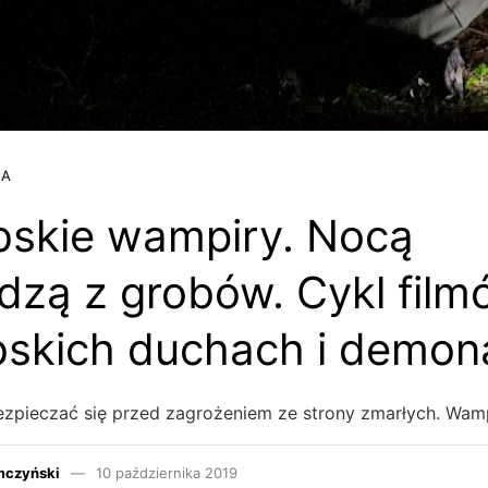
JA
skie wampiry. Nocą
zą z grobów. Cykl film
skich duchach i demon
zpieczać się przed zagrożeniem ze strony zmarłych. Wam
mczyński
10 października 2019