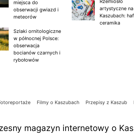
Rzemiosło
miejsca do
artystyczne na
obserwacji gwiazd i
Kaszubach: haf
meteorów
ceramika
Szlaki ornitologiczne
w północnej Polsce:
obserwacja
bocianów czarnych i
rybołowów
Fotoreportaże
Filmy o Kaszubach
Przepisy z Kaszub
esny magazyn internetowy o Ka