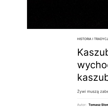
HISTORIA I TRADYC
Kaszub
wychod
kaszub
Żywi muszą zabe
Autor:
Tomasz Sło