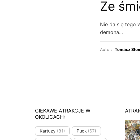
Ze śmi
Nie da się teg
demona...
Autor:
Tomasz Sło
CIEKAWE ATRAKCJE W
ATRA
OKOLICACH:
Kartuzy
(81)
Puck
(67)