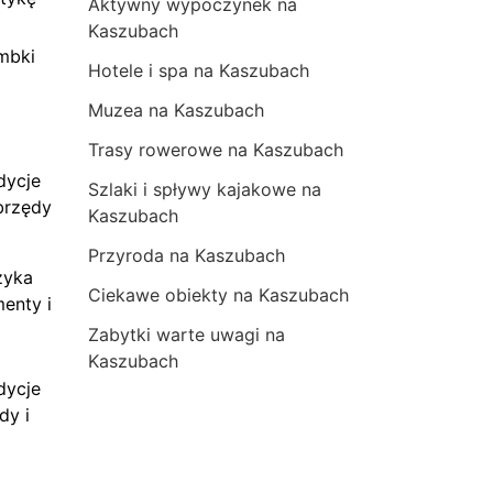
Aktywny wypoczynek na
Kaszubach
mbki
Hotele i spa na Kaszubach
Muzea na Kaszubach
Trasy rowerowe na Kaszubach
dycje
Szlaki i spływy kajakowe na
brzędy
Kaszubach
Przyroda na Kaszubach
zyka
Ciekawe obiekty na Kaszubach
menty i
Zabytki warte uwagi na
Kaszubach
dycje
dy i