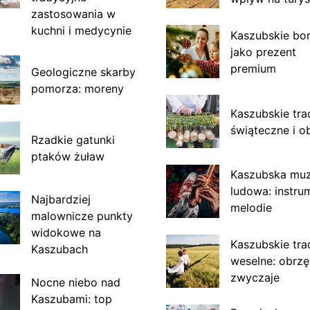
zastosowania w
kuchni i medycynie
Kaszubskie bo
jako prezent
premium
Geologiczne skarby
pomorza: moreny
Kaszubskie tra
świąteczne i o
Rzadkie gatunki
ptaków żuław
Kaszubska mu
ludowa: instru
Najbardziej
melodie
malownicze punkty
widokowe na
Kaszubskie tra
Kaszubach
weselne: obrzę
zwyczaje
Nocne niebo nad
Kaszubami: top