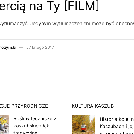
ercią na Ty [FILM]
o wytłumaczyć. Jedynym wytłumaczeniem może być obecno
mczyński
27 lutego 2017
KCJE PRZYRODNICZE
KULTURA KASZUB
Rośliny lecznicze z
Historia kolei 
kaszubskich łąk –
Kaszubach i jej
tradycyjne
wpływ na turys