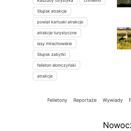
Kaszuby turystyka
chmielno
Słupsk atrakcje
powiat kartuski atrakcje
atrakcje turystyczne
lasy mirachowskie
Słupsk zabytki
felieton słomczyński
atrakcje
Felietony
Reportaże
Wywiady
Nowocz