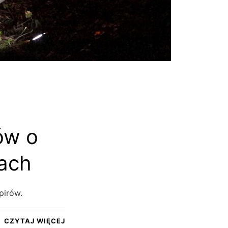
ów o
ach
pirów.
CZYTAJ WIĘCEJ