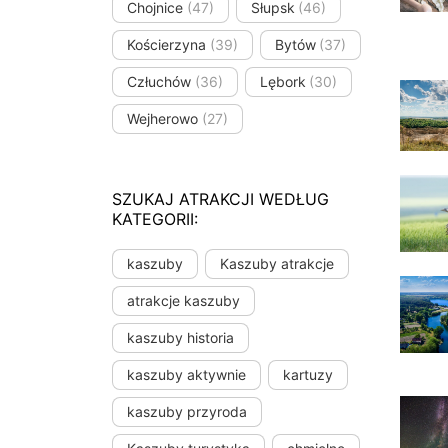
Chojnice
(47)
Słupsk
(46)
Kościerzyna
(39)
Bytów
(37)
Człuchów
(36)
Lębork
(30)
Wejherowo
(27)
SZUKAJ ATRAKCJI WEDŁUG
KATEGORII:
kaszuby
Kaszuby atrakcje
atrakcje kaszuby
kaszuby historia
kaszuby aktywnie
kartuzy
kaszuby przyroda