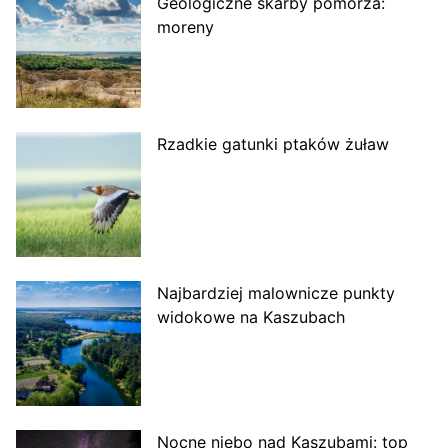
Geologiczne skarby pomorza:
moreny
Rzadkie gatunki ptaków żuław
Najbardziej malownicze punkty
widokowe na Kaszubach
Nocne niebo nad Kaszubami: top