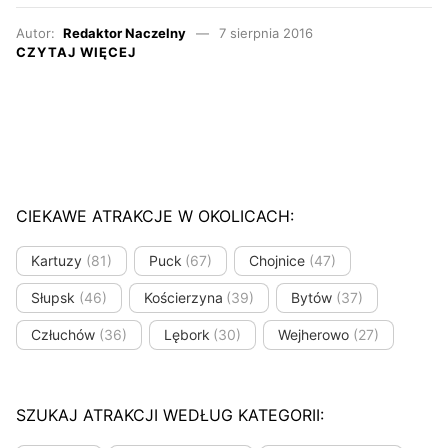
Autor:
Redaktor Naczelny
7 sierpnia 2016
CZYTAJ WIĘCEJ
CIEKAWE ATRAKCJE W OKOLICACH:
Kartuzy
(81)
Puck
(67)
Chojnice
(47)
Słupsk
(46)
Kościerzyna
(39)
Bytów
(37)
Człuchów
(36)
Lębork
(30)
Wejherowo
(27)
SZUKAJ ATRAKCJI WEDŁUG KATEGORII: