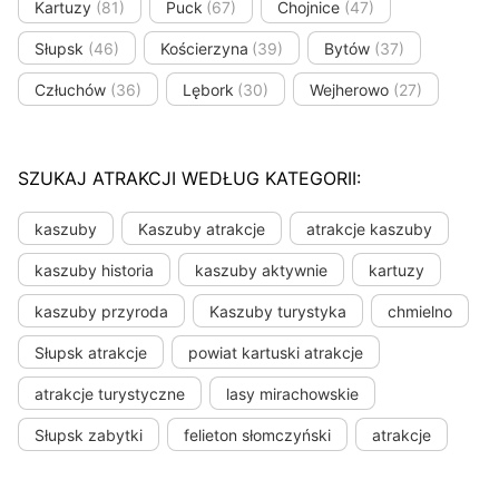
Kartuzy
(81)
Puck
(67)
Chojnice
(47)
Słupsk
(46)
Kościerzyna
(39)
Bytów
(37)
Człuchów
(36)
Lębork
(30)
Wejherowo
(27)
SZUKAJ ATRAKCJI WEDŁUG KATEGORII:
kaszuby
Kaszuby atrakcje
atrakcje kaszuby
kaszuby historia
kaszuby aktywnie
kartuzy
kaszuby przyroda
Kaszuby turystyka
chmielno
Słupsk atrakcje
powiat kartuski atrakcje
atrakcje turystyczne
lasy mirachowskie
Słupsk zabytki
felieton słomczyński
atrakcje