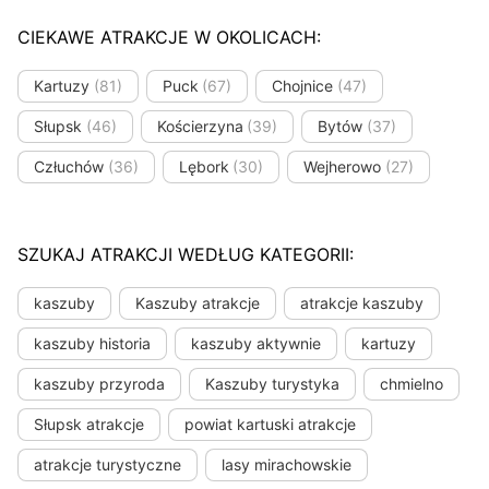
CIEKAWE ATRAKCJE W OKOLICACH:
Kartuzy
(81)
Puck
(67)
Chojnice
(47)
Słupsk
(46)
Kościerzyna
(39)
Bytów
(37)
Człuchów
(36)
Lębork
(30)
Wejherowo
(27)
SZUKAJ ATRAKCJI WEDŁUG KATEGORII:
kaszuby
Kaszuby atrakcje
atrakcje kaszuby
kaszuby historia
kaszuby aktywnie
kartuzy
kaszuby przyroda
Kaszuby turystyka
chmielno
Słupsk atrakcje
powiat kartuski atrakcje
atrakcje turystyczne
lasy mirachowskie