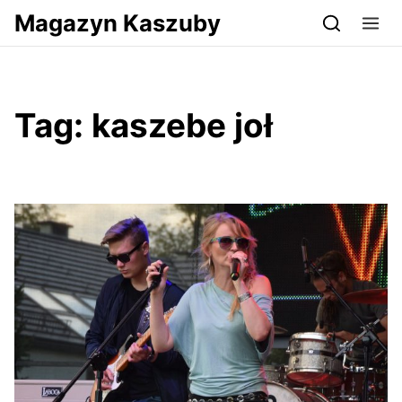
Przejdź do serwisu magazynkaszuby.pl
Magazyn Kaszuby
Tag:
kaszebe joł