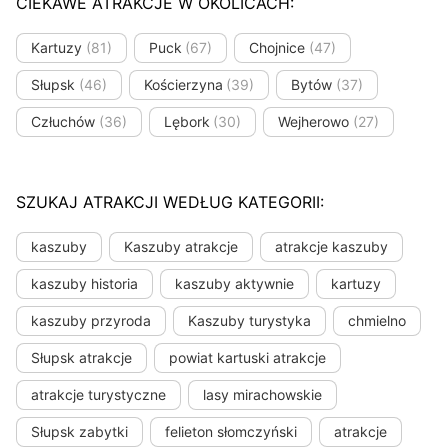
CIEKAWE ATRAKCJE W OKOLICACH:
Kartuzy
(81)
Puck
(67)
Chojnice
(47)
Słupsk
(46)
Kościerzyna
(39)
Bytów
(37)
Człuchów
(36)
Lębork
(30)
Wejherowo
(27)
SZUKAJ ATRAKCJI WEDŁUG KATEGORII:
kaszuby
Kaszuby atrakcje
atrakcje kaszuby
kaszuby historia
kaszuby aktywnie
kartuzy
kaszuby przyroda
Kaszuby turystyka
chmielno
Słupsk atrakcje
powiat kartuski atrakcje
atrakcje turystyczne
lasy mirachowskie
Słupsk zabytki
felieton słomczyński
atrakcje