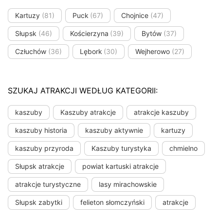
Kartuzy
(81)
Puck
(67)
Chojnice
(47)
Słupsk
(46)
Kościerzyna
(39)
Bytów
(37)
Człuchów
(36)
Lębork
(30)
Wejherowo
(27)
SZUKAJ ATRAKCJI WEDŁUG KATEGORII:
kaszuby
Kaszuby atrakcje
atrakcje kaszuby
kaszuby historia
kaszuby aktywnie
kartuzy
kaszuby przyroda
Kaszuby turystyka
chmielno
Słupsk atrakcje
powiat kartuski atrakcje
atrakcje turystyczne
lasy mirachowskie
Słupsk zabytki
felieton słomczyński
atrakcje