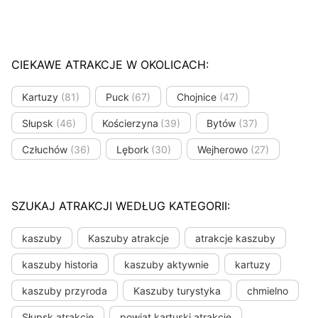
CIEKAWE ATRAKCJE W OKOLICACH:
Kartuzy
(81)
Puck
(67)
Chojnice
(47)
Słupsk
(46)
Kościerzyna
(39)
Bytów
(37)
Człuchów
(36)
Lębork
(30)
Wejherowo
(27)
SZUKAJ ATRAKCJI WEDŁUG KATEGORII:
kaszuby
Kaszuby atrakcje
atrakcje kaszuby
kaszuby historia
kaszuby aktywnie
kartuzy
kaszuby przyroda
Kaszuby turystyka
chmielno
Słupsk atrakcje
powiat kartuski atrakcje