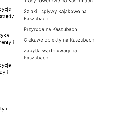
Trasy rowerowe na Kaszubach
dycje
Szlaki i spływy kajakowe na
brzędy
Kaszubach
Przyroda na Kaszubach
zyka
Ciekawe obiekty na Kaszubach
menty i
Zabytki warte uwagi na
Kaszubach
dycje
dy i
ty i