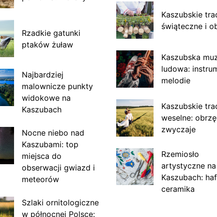
Kaszubskie tra
świąteczne i o
Rzadkie gatunki
ptaków żuław
Kaszubska mu
ludowa: instru
Najbardziej
melodie
malownicze punkty
widokowe na
Kaszubskie tra
Kaszubach
weselne: obrzę
zwyczaje
Nocne niebo nad
Kaszubami: top
Rzemiosło
miejsca do
artystyczne na
obserwacji gwiazd i
Kaszubach: haf
meteorów
ceramika
Szlaki ornitologiczne
w północnej Polsce: