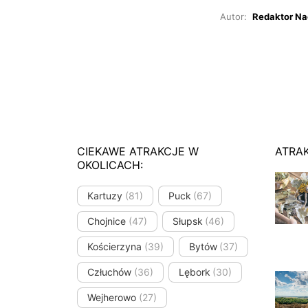
Autor:
Redaktor Na
CIEKAWE ATRAKCJE W
ATRA
OKOLICACH:
Kartuzy
(81)
Puck
(67)
Chojnice
(47)
Słupsk
(46)
Kościerzyna
(39)
Bytów
(37)
Człuchów
(36)
Lębork
(30)
Wejherowo
(27)