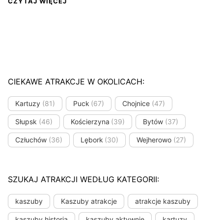
CZYTAJ WIĘCEJ
CIEKAWE ATRAKCJE W OKOLICACH:
Kartuzy
(81)
Puck
(67)
Chojnice
(47)
Słupsk
(46)
Kościerzyna
(39)
Bytów
(37)
Człuchów
(36)
Lębork
(30)
Wejherowo
(27)
SZUKAJ ATRAKCJI WEDŁUG KATEGORII:
kaszuby
Kaszuby atrakcje
atrakcje kaszuby
kaszuby historia
kaszuby aktywnie
kartuzy