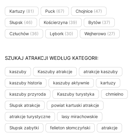
Kartuzy
(81)
Puck
(67)
Chojnice
(47)
Słupsk
(46)
Kościerzyna
(39)
Bytów
(37)
Człuchów
(36)
Lębork
(30)
Wejherowo
(27)
SZUKAJ ATRAKCJI WEDŁUG KATEGORII:
kaszuby
Kaszuby atrakcje
atrakcje kaszuby
kaszuby historia
kaszuby aktywnie
kartuzy
kaszuby przyroda
Kaszuby turystyka
chmielno
Słupsk atrakcje
powiat kartuski atrakcje
atrakcje turystyczne
lasy mirachowskie
Słupsk zabytki
felieton słomczyński
atrakcje