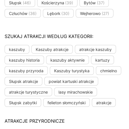
Słupsk
(46)
Kościerzyna
(39)
Bytów
(37)
Człuchów
(36)
Lębork
(30)
Wejherowo
(27)
SZUKAJ ATRAKCJI WEDŁUG KATEGORII:
kaszuby
Kaszuby atrakcje
atrakcje kaszuby
kaszuby historia
kaszuby aktywnie
kartuzy
kaszuby przyroda
Kaszuby turystyka
chmielno
Słupsk atrakcje
powiat kartuski atrakcje
atrakcje turystyczne
lasy mirachowskie
Słupsk zabytki
felieton słomczyński
atrakcje
ATRAKCJE PRZYRODNICZE