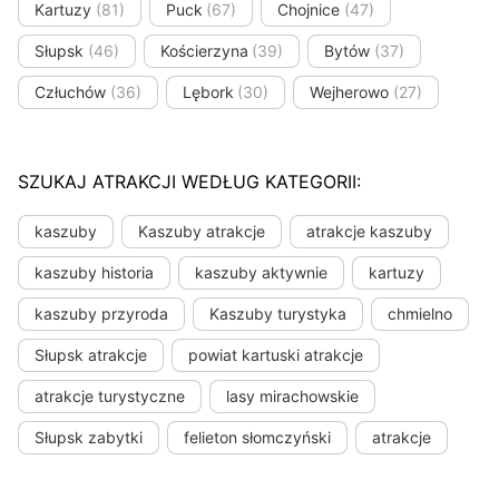
Kartuzy
(81)
Puck
(67)
Chojnice
(47)
Słupsk
(46)
Kościerzyna
(39)
Bytów
(37)
Człuchów
(36)
Lębork
(30)
Wejherowo
(27)
SZUKAJ ATRAKCJI WEDŁUG KATEGORII:
kaszuby
Kaszuby atrakcje
atrakcje kaszuby
kaszuby historia
kaszuby aktywnie
kartuzy
kaszuby przyroda
Kaszuby turystyka
chmielno
Słupsk atrakcje
powiat kartuski atrakcje
atrakcje turystyczne
lasy mirachowskie
Słupsk zabytki
felieton słomczyński
atrakcje