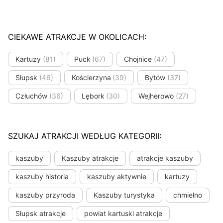
CIEKAWE ATRAKCJE W OKOLICACH:
Kartuzy
(81)
Puck
(67)
Chojnice
(47)
Słupsk
(46)
Kościerzyna
(39)
Bytów
(37)
Człuchów
(36)
Lębork
(30)
Wejherowo
(27)
SZUKAJ ATRAKCJI WEDŁUG KATEGORII:
kaszuby
Kaszuby atrakcje
atrakcje kaszuby
kaszuby historia
kaszuby aktywnie
kartuzy
kaszuby przyroda
Kaszuby turystyka
chmielno
Słupsk atrakcje
powiat kartuski atrakcje