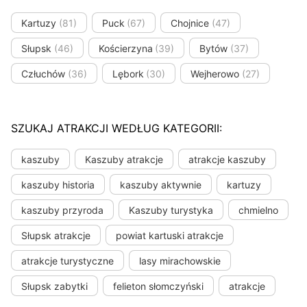
Kartuzy
(81)
Puck
(67)
Chojnice
(47)
Słupsk
(46)
Kościerzyna
(39)
Bytów
(37)
Człuchów
(36)
Lębork
(30)
Wejherowo
(27)
SZUKAJ ATRAKCJI WEDŁUG KATEGORII:
kaszuby
Kaszuby atrakcje
atrakcje kaszuby
kaszuby historia
kaszuby aktywnie
kartuzy
kaszuby przyroda
Kaszuby turystyka
chmielno
Słupsk atrakcje
powiat kartuski atrakcje
atrakcje turystyczne
lasy mirachowskie
Słupsk zabytki
felieton słomczyński
atrakcje