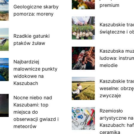
premium
Geologiczne skarby
pomorza: moreny
Kaszubskie tra
świąteczne i o
Rzadkie gatunki
ptaków żuław
Kaszubska mu
ludowa: instru
Najbardziej
melodie
malownicze punkty
widokowe na
Kaszubskie tra
Kaszubach
weselne: obrzę
zwyczaje
Nocne niebo nad
Kaszubami: top
Rzemiosło
miejsca do
artystyczne na
obserwacji gwiazd i
Kaszubach: haf
meteorów
ceramika