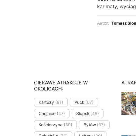
karimaty, wyciąg
Autor:
Tomasz Sło
CIEKAWE ATRAKCJE W
ATRA
OKOLICACH:
Kartuzy
(81)
Puck
(67)
Chojnice
(47)
Słupsk
(46)
Kościerzyna
(39)
Bytów
(37)
Człuchów
(36)
Lębork
(30)