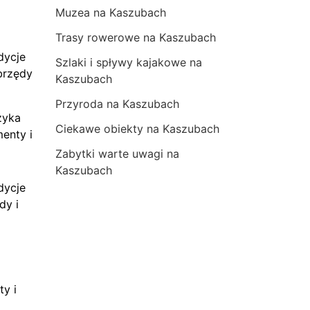
Muzea na Kaszubach
Trasy rowerowe na Kaszubach
dycje
Szlaki i spływy kajakowe na
brzędy
Kaszubach
Przyroda na Kaszubach
zyka
Ciekawe obiekty na Kaszubach
menty i
Zabytki warte uwagi na
Kaszubach
dycje
dy i
ty i