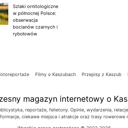
Szlaki ornitologiczne
w północnej Polsce:
obserwacja
bocianów czarnych i
rybołowów
Fotoreportaże
Filmy o Kaszubach
Przepisy z Kaszub
esny magazyn internetowy o Ka
blicystyka, reportaże, felietony. Opinie, wydarzenia, relacj
formacje, ciekawe miejsca i atrakcje oraz trasy rowerowe
Wszelkie prawa zastrzeżone © 2022-2026