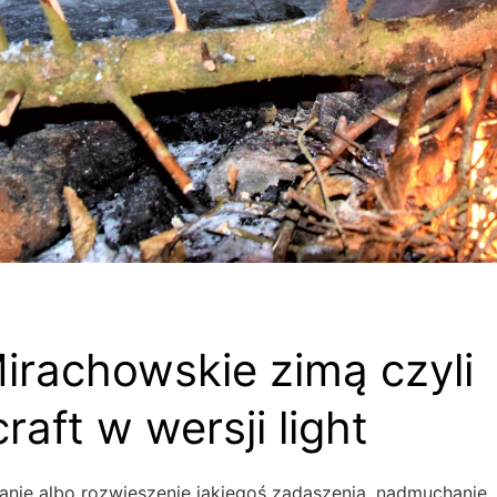
irachowskie zimą czyli
raft w wersji light
nie albo rozwieszenie jakiegoś zadaszenia, nadmuchanie