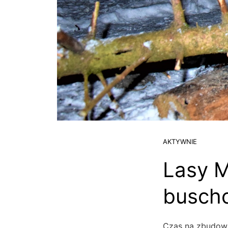
AKTYWNIE
Lasy M
buschc
Czas na zbudowa