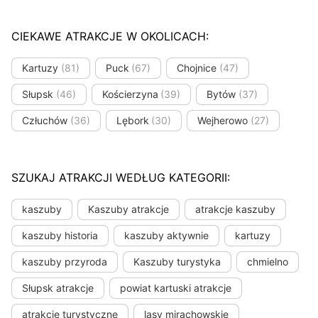
CIEKAWE ATRAKCJE W OKOLICACH:
Kartuzy
(81)
Puck
(67)
Chojnice
(47)
Słupsk
(46)
Kościerzyna
(39)
Bytów
(37)
Człuchów
(36)
Lębork
(30)
Wejherowo
(27)
SZUKAJ ATRAKCJI WEDŁUG KATEGORII:
kaszuby
Kaszuby atrakcje
atrakcje kaszuby
kaszuby historia
kaszuby aktywnie
kartuzy
kaszuby przyroda
Kaszuby turystyka
chmielno
Słupsk atrakcje
powiat kartuski atrakcje
atrakcje turystyczne
lasy mirachowskie