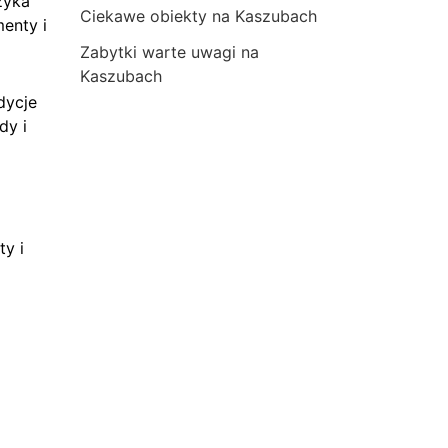
zyka
Ciekawe obiekty na Kaszubach
menty i
Zabytki warte uwagi na
Kaszubach
dycje
dy i
ty i