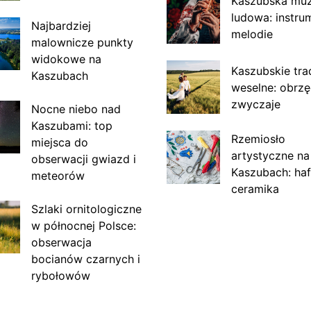
Kaszubska mu
ludowa: instru
Najbardziej
melodie
malownicze punkty
widokowe na
Kaszubskie tra
Kaszubach
weselne: obrzę
zwyczaje
Nocne niebo nad
Kaszubami: top
Rzemiosło
miejsca do
artystyczne na
obserwacji gwiazd i
Kaszubach: haf
meteorów
ceramika
Szlaki ornitologiczne
w północnej Polsce:
obserwacja
bocianów czarnych i
rybołowów