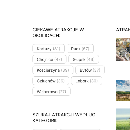
CIEKAWE ATRAKCJE W
ATRA
OKOLICACH:
Kartuzy
(81)
Puck
(67)
Chojnice
(47)
Słupsk
(46)
Kościerzyna
(39)
Bytów
(37)
Człuchów
(36)
Lębork
(30)
Wejherowo
(27)
SZUKAJ ATRAKCJI WEDŁUG
KATEGORII: