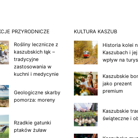
KCJE PRZYRODNICZE
KULTURA KASZUB
Rośliny lecznicze z
Historia kolei 
kaszubskich łąk –
Kaszubach i jej
tradycyjne
wpływ na turys
zastosowania w
kuchni i medycynie
Kaszubskie bo
jako prezent
premium
Geologiczne skarby
pomorza: moreny
Kaszubskie tra
świąteczne i o
Rzadkie gatunki
ptaków żuław