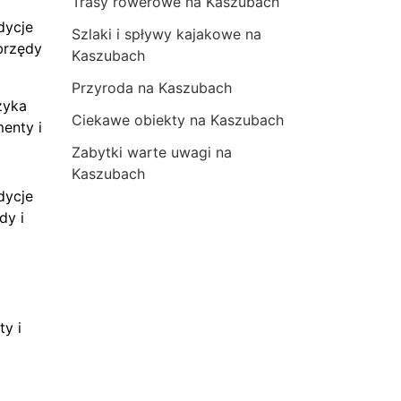
Trasy rowerowe na Kaszubach
dycje
Szlaki i spływy kajakowe na
brzędy
Kaszubach
Przyroda na Kaszubach
zyka
Ciekawe obiekty na Kaszubach
menty i
Zabytki warte uwagi na
Kaszubach
dycje
dy i
ty i