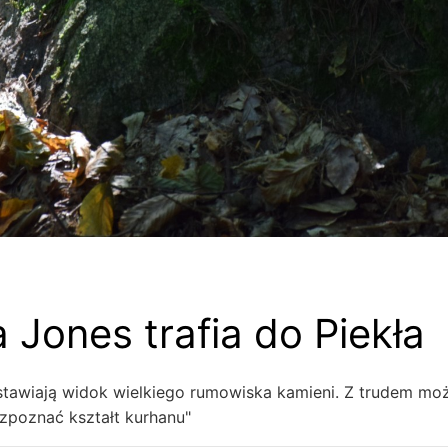
a Jones trafia do Piekła
tawiają widok wielkiego rumowiska kamieni. Z trudem mo
zpoznać kształt kurhanu"