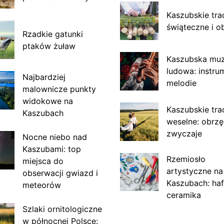
Kaszubskie tra
świąteczne i o
Rzadkie gatunki
ptaków żuław
Kaszubska mu
ludowa: instru
Najbardziej
melodie
malownicze punkty
widokowe na
Kaszubskie tra
Kaszubach
weselne: obrzę
zwyczaje
Nocne niebo nad
Kaszubami: top
Rzemiosło
miejsca do
artystyczne na
obserwacji gwiazd i
Kaszubach: haf
meteorów
ceramika
Szlaki ornitologiczne
w północnej Polsce: