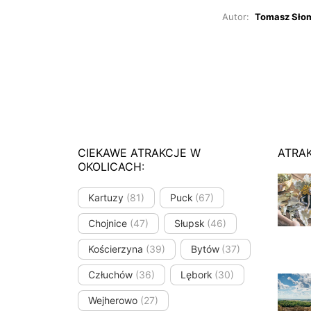
Autor:
Tomasz Sło
CIEKAWE ATRAKCJE W
ATRA
OKOLICACH:
Kartuzy
(81)
Puck
(67)
Chojnice
(47)
Słupsk
(46)
Kościerzyna
(39)
Bytów
(37)
Człuchów
(36)
Lębork
(30)
Wejherowo
(27)