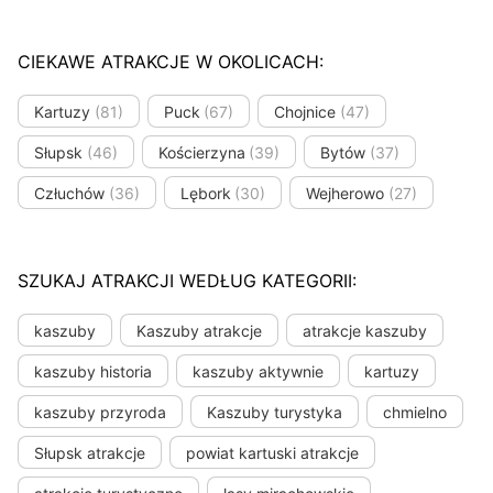
CIEKAWE ATRAKCJE W OKOLICACH:
Kartuzy
(81)
Puck
(67)
Chojnice
(47)
Słupsk
(46)
Kościerzyna
(39)
Bytów
(37)
Człuchów
(36)
Lębork
(30)
Wejherowo
(27)
SZUKAJ ATRAKCJI WEDŁUG KATEGORII:
kaszuby
Kaszuby atrakcje
atrakcje kaszuby
kaszuby historia
kaszuby aktywnie
kartuzy
kaszuby przyroda
Kaszuby turystyka
chmielno
Słupsk atrakcje
powiat kartuski atrakcje