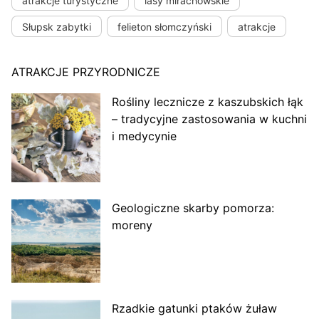
atrakcje turystyczne
lasy mirachowskie
Słupsk zabytki
felieton słomczyński
atrakcje
ATRAKCJE PRZYRODNICZE
Rośliny lecznicze z kaszubskich łąk
– tradycyjne zastosowania w kuchni
i medycynie
Geologiczne skarby pomorza:
moreny
Rzadkie gatunki ptaków żuław