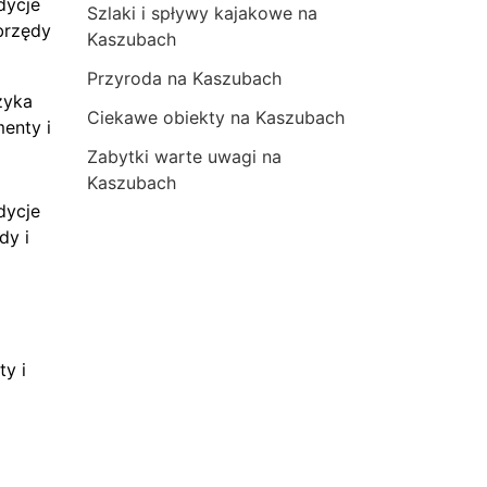
dycje
Szlaki i spływy kajakowe na
brzędy
Kaszubach
Przyroda na Kaszubach
zyka
Ciekawe obiekty na Kaszubach
menty i
Zabytki warte uwagi na
Kaszubach
dycje
dy i
ty i