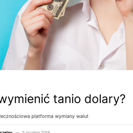
wymienić tanio dolary?
łecznościowa platforma wymiany walut
czelny
5 grudnia 2018