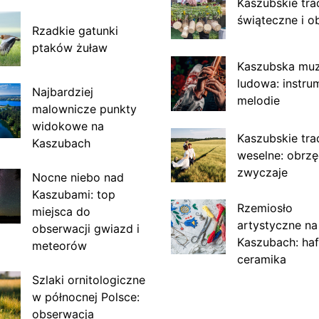
Kaszubskie tra
świąteczne i o
Rzadkie gatunki
ptaków żuław
Kaszubska mu
ludowa: instru
Najbardziej
melodie
malownicze punkty
widokowe na
Kaszubskie tra
Kaszubach
weselne: obrzę
zwyczaje
Nocne niebo nad
Kaszubami: top
Rzemiosło
miejsca do
artystyczne na
obserwacji gwiazd i
Kaszubach: haf
meteorów
ceramika
Szlaki ornitologiczne
w północnej Polsce:
obserwacja