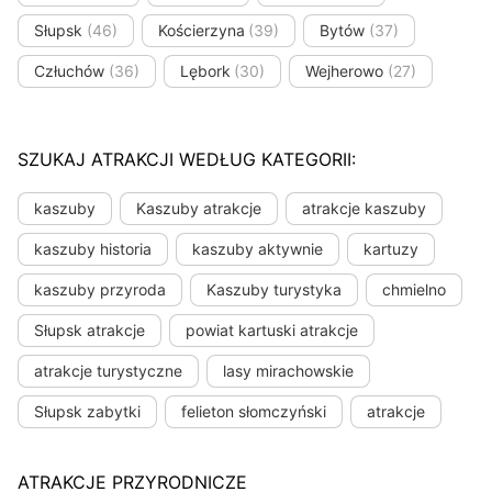
Słupsk
(46)
Kościerzyna
(39)
Bytów
(37)
Człuchów
(36)
Lębork
(30)
Wejherowo
(27)
SZUKAJ ATRAKCJI WEDŁUG KATEGORII:
kaszuby
Kaszuby atrakcje
atrakcje kaszuby
kaszuby historia
kaszuby aktywnie
kartuzy
kaszuby przyroda
Kaszuby turystyka
chmielno
Słupsk atrakcje
powiat kartuski atrakcje
atrakcje turystyczne
lasy mirachowskie
Słupsk zabytki
felieton słomczyński
atrakcje
ATRAKCJE PRZYRODNICZE