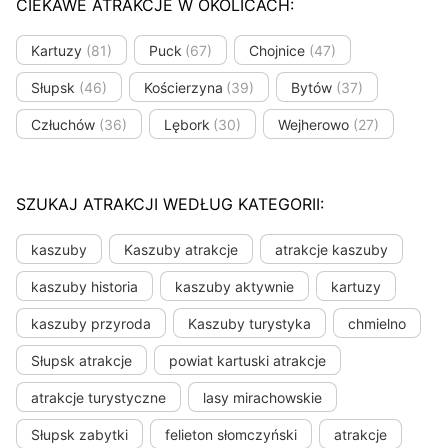
CIEKAWE ATRAKCJE W OKOLICACH:
Kartuzy
(81)
Puck
(67)
Chojnice
(47)
Słupsk
(46)
Kościerzyna
(39)
Bytów
(37)
Człuchów
(36)
Lębork
(30)
Wejherowo
(27)
SZUKAJ ATRAKCJI WEDŁUG KATEGORII:
kaszuby
Kaszuby atrakcje
atrakcje kaszuby
kaszuby historia
kaszuby aktywnie
kartuzy
kaszuby przyroda
Kaszuby turystyka
chmielno
Słupsk atrakcje
powiat kartuski atrakcje
atrakcje turystyczne
lasy mirachowskie
Słupsk zabytki
felieton słomczyński
atrakcje