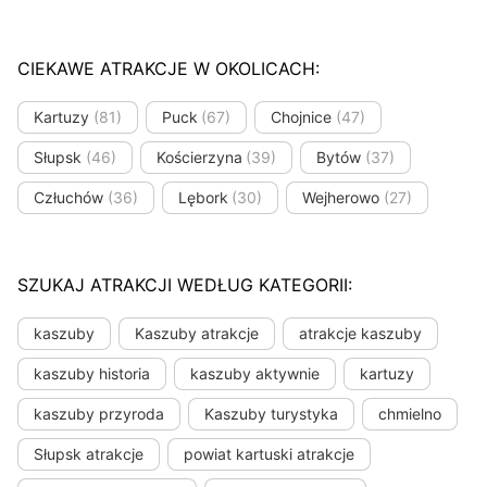
CIEKAWE ATRAKCJE W OKOLICACH:
Kartuzy
(81)
Puck
(67)
Chojnice
(47)
Słupsk
(46)
Kościerzyna
(39)
Bytów
(37)
Człuchów
(36)
Lębork
(30)
Wejherowo
(27)
SZUKAJ ATRAKCJI WEDŁUG KATEGORII:
kaszuby
Kaszuby atrakcje
atrakcje kaszuby
kaszuby historia
kaszuby aktywnie
kartuzy
kaszuby przyroda
Kaszuby turystyka
chmielno
Słupsk atrakcje
powiat kartuski atrakcje